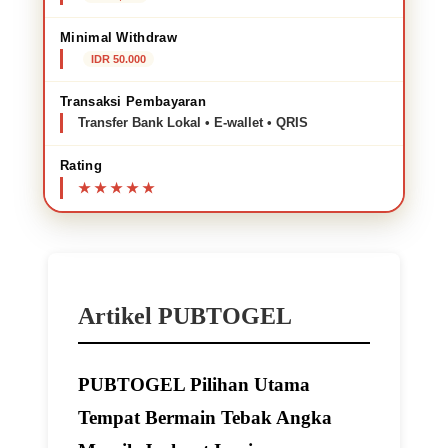
Minimal Withdraw
IDR 50.000
Transaksi Pembayaran
Transfer Bank Lokal • E-wallet • QRIS
Rating
Artikel PUBTOGEL
PUBTOGEL Pilihan Utama
Tempat Bermain Tebak Angka