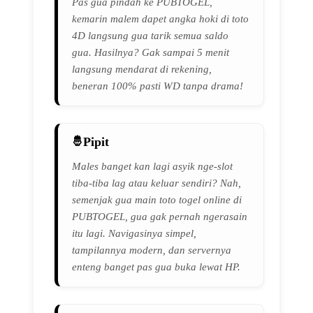
Pas gua pindah ke PUBTOGEL,
kemarin malem dapet angka hoki di toto
4D langsung gua tarik semua saldo
gua. Hasilnya? Gak sampai 5 menit
langsung mendarat di rekening,
beneran 100% pasti WD tanpa drama!
Pipit
Males banget kan lagi asyik nge-slot
tiba-tiba lag atau keluar sendiri? Nah,
semenjak gua main toto togel online di
PUBTOGEL, gua gak pernah ngerasain
itu lagi. Navigasinya simpel,
tampilannya modern, dan servernya
enteng banget pas gua buka lewat HP.