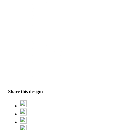
Share this design: