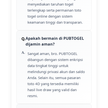
menyediakan taruhan togel
terlengkap serta permainan toto
togel online dengan sistem
keamanan tinggi dan transparan.
Apakah bermain di PUBTOGEL
dijamin aman?
Sangat aman, bro. PUBTOGEL
dibangun dengan sistem enkripsi
data tingkat tinggi untuk
melindungi privasi akun dan saldo
Anda. Selain itu, semua pasaran
toto 4D yang tersedia memiliki
hasil live draw yang valid dan
resmi.