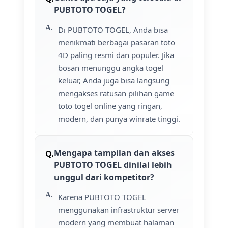
PUBTOTO TOGEL?
Di PUBTOTO TOGEL, Anda bisa
menikmati berbagai pasaran toto
4D paling resmi dan populer. Jika
bosan menunggu angka togel
keluar, Anda juga bisa langsung
mengakses ratusan pilihan game
toto togel online yang ringan,
modern, dan punya winrate tinggi.
Mengapa tampilan dan akses
PUBTOTO TOGEL dinilai lebih
unggul dari kompetitor?
Karena PUBTOTO TOGEL
menggunakan infrastruktur server
modern yang membuat halaman