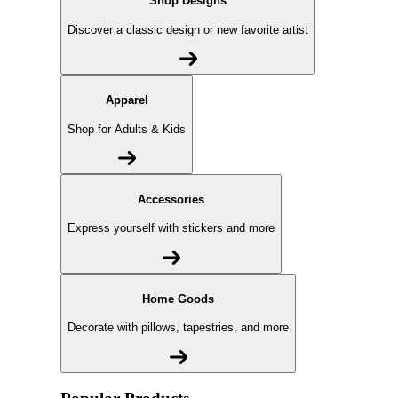
Shop Designs
Discover a classic design or new favorite artist
Apparel
Shop for Adults & Kids
Accessories
Express yourself with stickers and more
Home Goods
Decorate with pillows, tapestries, and more