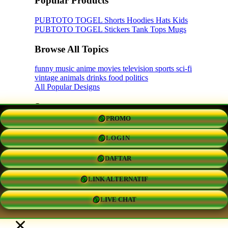
Popular Products
PUBTOTO TOGEL
Shorts
Hoodies
Hats
Kids
PUBTOTO TOGEL
Stickers
Tank Tops
Mugs
Browse All Topics
funny
music
anime
movies
television
sports
sci-fi
vintage
animals
drinks
food
politics
All Popular Designs
Support
PROMO
Order Status
FAQ
Contact Us
LOGIN
Update Your Browsing Preferences
DAFTAR
Shipping Country:
LINK ALTERNATIF
Currency:
LIVE CHAT
Cancel