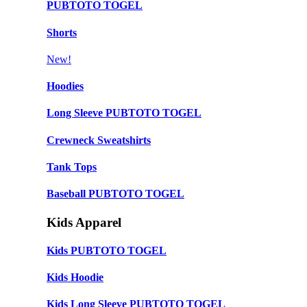
PUBTOTO TOGEL
Shorts
New!
Hoodies
Long Sleeve PUBTOTO TOGEL
Crewneck Sweatshirts
Tank Tops
Baseball PUBTOTO TOGEL
Kids Apparel
Kids PUBTOTO TOGEL
Kids Hoodie
Kids Long Sleeve PUBTOTO TOGEL