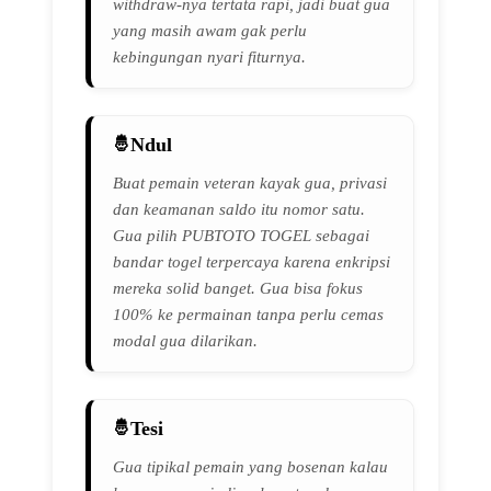
withdraw-nya tertata rapi, jadi buat gua
yang masih awam gak perlu
kebingungan nyari fiturnya.
Ndul
Buat pemain veteran kayak gua, privasi
dan keamanan saldo itu nomor satu.
Gua pilih PUBTOTO TOGEL sebagai
bandar togel terpercaya karena enkripsi
mereka solid banget. Gua bisa fokus
100% ke permainan tanpa perlu cemas
modal gua dilarikan.
Tesi
Gua tipikal pemain yang bosenan kalau