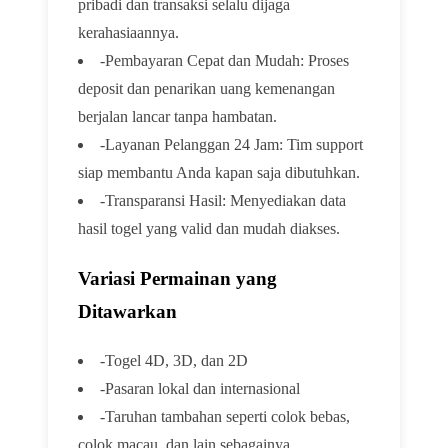
pribadi dan transaksi selalu dijaga
kerahasiaannya.
-Pembayaran Cepat dan Mudah: Proses
deposit dan penarikan uang kemenangan
berjalan lancar tanpa hambatan.
-Layanan Pelanggan 24 Jam: Tim support
siap membantu Anda kapan saja dibutuhkan.
-Transparansi Hasil: Menyediakan data
hasil togel yang valid dan mudah diakses.
Variasi Permainan yang
Ditawarkan
-Togel 4D, 3D, dan 2D
-Pasaran lokal dan internasional
-Taruhan tambahan seperti colok bebas,
colok macau, dan lain sebagainya