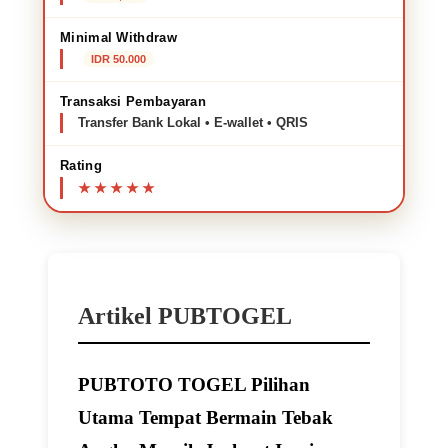
Minimal Withdraw
IDR 50.000
Transaksi Pembayaran
Transfer Bank Lokal • E-wallet • QRIS
Rating
Artikel PUBTOGEL
PUBTOTO TOGEL Pilihan
Utama Tempat Bermain Tebak