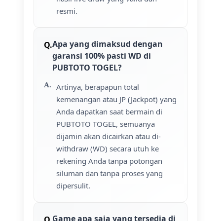
resmi.
Apa yang dimaksud dengan
garansi 100% pasti WD di
PUBTOTO TOGEL?
Artinya, berapapun total
kemenangan atau JP (Jackpot) yang
Anda dapatkan saat bermain di
PUBTOTO TOGEL, semuanya
dijamin akan dicairkan atau di-
withdraw (WD) secara utuh ke
rekening Anda tanpa potongan
siluman dan tanpa proses yang
dipersulit.
Game apa saja yang tersedia di