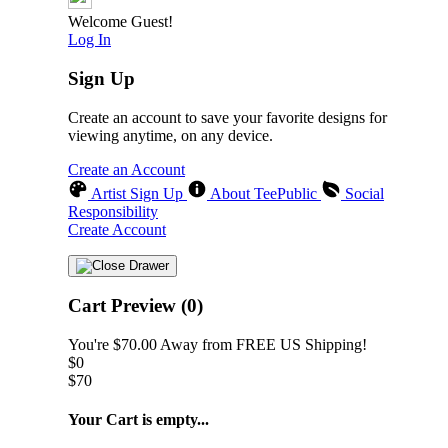
Welcome Guest!
Log In
Sign Up
Create an account to save your favorite designs for
viewing anytime, on any device.
Create an Account
Artist Sign Up
About TeePublic
Social
Responsibility
Create Account
Cart Preview (0)
You're
$70.00
Away from
FREE US Shipping!
$0
$70
Your Cart is empty...