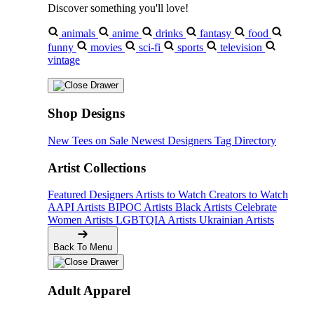
Discover something you'll love!
animals
anime
drinks
fantasy
food
funny
movies
sci-fi
sports
television
vintage
Shop Designs
New Tees on Sale
Newest Designers
Tag Directory
Artist Collections
Featured Designers
Artists to Watch
Creators to Watch
AAPI Artists
BIPOC Artists
Black Artists
Celebrate
Women Artists
LGBTQIA Artists
Ukrainian Artists
Back To Menu
Adult Apparel