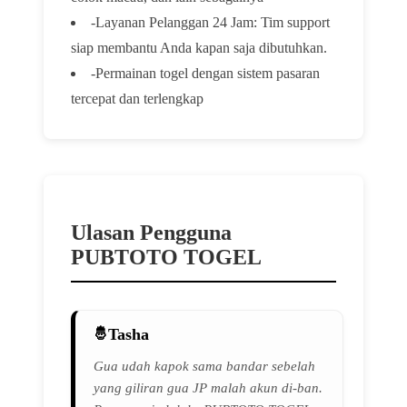
-Layanan Pelanggan 24 Jam: Tim support
siap membantu Anda kapan saja dibutuhkan.
-Permainan togel dengan sistem pasaran
tercepat dan terlengkap
Ulasan Pengguna
PUBTOTO TOGEL
Tasha
Gua udah kapok sama bandar sebelah
yang giliran gua JP malah akun di-ban.