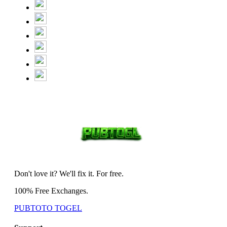
Don't love it? We'll fix it. For free.
100% Free Exchanges.
PUBTOTO TOGEL