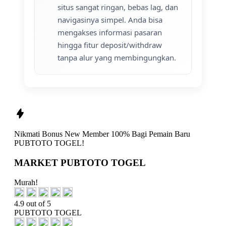
situs sangat ringan, bebas lag, dan
navigasinya simpel. Anda bisa
mengakses informasi pasaran
hingga fitur deposit/withdraw
tanpa alur yang membingungkan.
Nikmati
Bonus New Member 100%
Bagi Pemain Baru
PUBTOTO TOGEL!
MARKET PUBTOTO TOGEL
Murah!
4.9 out of 5
PUBTOTO TOGEL