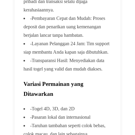
pribadi dan transaksi selalu dijaga
kerahasiaannya.
-Pembayaran Cepat dan Mudah: Proses
deposit dan penarikan uang kemenangan
berjalan lancar tanpa hambatan.
-Layanan Pelanggan 24 Jam: Tim support
siap membantu Anda kapan saja dibutuhkan.
-Transparansi Hasil: Menyediakan data
hasil togel yang valid dan mudah diakses.
Variasi Permainan yang
Ditawarkan
-Togel 4D, 3D, dan 2D
-Pasaran lokal dan internasional
-Taruhan tambahan seperti colok bebas,
colok macau, dan lain sebagainya