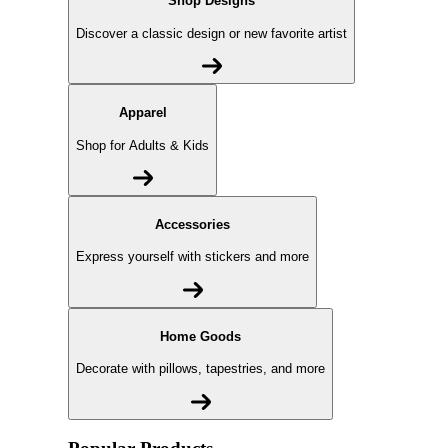
Shop Designs
Discover a classic design or new favorite artist
Apparel
Shop for Adults & Kids
Accessories
Express yourself with stickers and more
Home Goods
Decorate with pillows, tapestries, and more