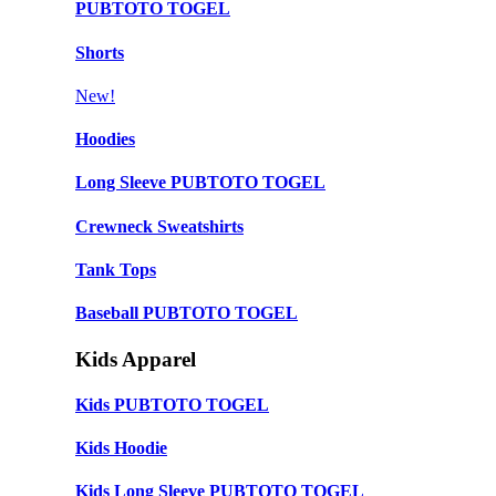
PUBTOTO TOGEL
Shorts
New!
Hoodies
Long Sleeve PUBTOTO TOGEL
Crewneck Sweatshirts
Tank Tops
Baseball PUBTOTO TOGEL
Kids Apparel
Kids PUBTOTO TOGEL
Kids Hoodie
Kids Long Sleeve PUBTOTO TOGEL