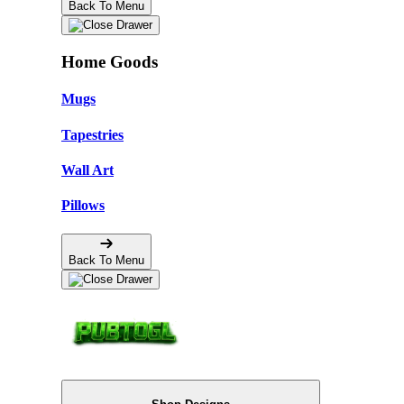
Back To Menu
Home Goods
Mugs
Tapestries
Wall Art
Pillows
Back To Menu